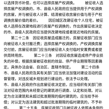
以选择货币补偿，也可以选择房屋产权调换。 被征收人选
择房屋产权调换的，市、县级人民政府应当提供用于产权调换
的房屋，并与被征收人计算、结清被征收房屋价值与用于产权
调换房屋价值的差价。 因旧城区改建征收个人住宅，被征
收人选择在改建地段进行房屋产权调换的，作出房屋征收决定
的市、县级人民政府应当提供改建地段或者就近地段的房屋。
第二十二条 因征收房屋造成搬迁的，房屋征收部门应当
向被征收人支付搬迁费；选择房屋产权调换的，产权调换房屋
交付前，房屋征收部门应当向被征收人支付临时安置费或者提
供周转用房。 第二十三条 对因征收房屋造成停产停业损
失的补偿，根据房屋被征收前的效益、停产停业期限等因素确
定。具体办法由省、自治区、直辖市制定。 第二十四条
市、县级人民政府及其有关部门应当依法加强对建设活动的监
督管理，对违反城乡规划进行建设的，依法予以处理。
市、县级人民政府作出房屋征收决定前，应当组织有关部门依
法对征收范围内未经登记的建筑进行调查、认定和处理。对认
定为合法建筑和未超过批准期限的临时建筑的，应当给予补
偿；对认定为违法建筑和超过批准期限的临时建筑的，不予补
偿。 第二十五条 房屋征收部门与被征收人依照本条例的