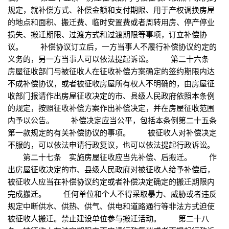
规定，就补偿方式、补偿金额和支付期限、用于产权调换房屋
的地点和面积、搬迁费、临时安置费或者周转用房、停产停业
损失、搬迁期限、过渡方式和过渡期限等事项，订立补偿协
议。 补偿协议订立后，一方当事人不履行补偿协议约定的
义务的，另一方当事人可以依法提起诉讼。 第二十六条
房屋征收部门与被征收人在征收补偿方案确定的签约期限内达
不成补偿协议，或者被征收房屋所有权人不明确的，由房屋征
收部门报请作出房屋征收决定的市、县级人民政府依照本条例
的规定，按照征收补偿方案作出补偿决定，并在房屋征收范围
内予以公告。 补偿决定应当公平，包括本条例第二十五条
第一款规定的有关补偿协议的事项。 被征收人对补偿决定
不服的，可以依法申请行政复议，也可以依法提起行政诉讼。
第二十七条 实施房屋征收应当先补偿、后搬迁。 作
出房屋征收决定的市、县级人民政府对被征收人给予补偿后，
被征收人应当在补偿协议约定或者补偿决定确定的搬迁期限内
完成搬迁。 任何单位和个人不得采取暴力、威胁或者违反
规定中断供水、供热、供气、供电和道路通行等非法方式迫使
被征收人搬迁。禁止建设单位参与搬迁活动。 第二十八