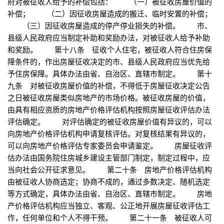
府对被征收人给予的补偿包括： （一）被征收房屋价值的
补偿； （二）因征收房屋造成的搬迁、临时安置的补偿；
（三）因征收房屋造成的停产停业损失的补偿。 市、
县级人民政府应当制定补助和奖励办法，对被征收人给予补助
和奖励。 第十八条 征收个人住宅，被征收人符合住房保
障条件的，作出房屋征收决定的市、县级人民政府应当优先给
予住房保障。具体办法由省、自治区、直辖市制定。 第十
九条 对被征收房屋价值的补偿，不得低于房屋征收决定公告
之日被征收房屋类似房地产的市场价格。被征收房屋的价值，
由具有相应资质的房地产价格评估机构按照房屋征收评估办法
评估确定。 对评估确定的被征收房屋价值有异议的，可以
向房地产价格评估机构申请复核评估。对复核结果有异议的，
可以向房地产价格评估专家委员会申请鉴定。 房屋征收评
估办法由国务院住房城乡建设主管部门制定，制定过程中，应
当向社会公开征求意见。 第二十条 房地产价格评估机构
由被征收人协商选定；协商不成的，通过多数决定、随机选定
等方式确定，具体办法由省、自治区、直辖市制定。 房地
产价格评估机构应当独立、客观、公正地开展房屋征收评估工
作，任何单位和个人不得干预。 第二十一条 被征收人可