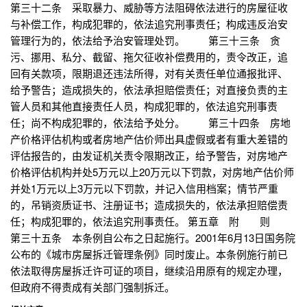
第三十二条 采取暴力、威胁等方法阻碍依法进行的房屋征收
与补偿工作，构成犯罪的，依法追究刑事责任；构成违反治安
管理行为的，依法给予治安管理处罚。 第三十三条 贪
污、挪用、私分、截留、拖欠征收补偿费用的，责令改正，追
回有关款项，限期退还违法所得，对有关责任单位通报批评、
给予警告；造成损失的，依法承担赔偿责任；对直接负责的主
管人员和其他直接责任人员，构成犯罪的，依法追究刑事责
任；尚不构成犯罪的，依法给予处分。 第三十四条 房地
产价格评估机构或者房地产估价师出具虚假或者有重大差错的
评估报告的，由发证机关责令限期改正，给予警告，对房地产
价格评估机构并处5万元以上20万元以下罚款，对房地产估价师
并处1万元以上3万元以下罚款，并记入信用档案；情节严重
的，吊销资质证书、注册证书；造成损失的，依法承担赔偿责
任；构成犯罪的，依法追究刑事责任。 第五章 附 则
第三十五条 本条例自公布之日起施行。2001年6月13日国务院
公布的《城市房屋拆迁管理条例》同时废止。本条例施行前已
依法取得房屋拆迁许可证的项目，继续沿用原有的规定办理，
但政府不得责成有关部门强制拆迁。