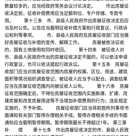
数量较多的，应当经政府常务会议讨论决定。 作出房屋征
收决定前，征收补偿费用应当足额到位、专户存储、专款专
用。 第十三条 市、县级人民政府作出房屋征收决定后应
当及时公告。公告应当载明征收补偿方案和行政复议、行政诉
讼权利等事项。 市、县级人民政府及房屋征收部门应当做
好房屋征收与补偿的宣传、解释工作。 房屋被依法征收
的，国有土地使用权同时收回。 第十四条 被征收人对
市、县级人民政府作出的房屋征收决定不服的，可以依法申请
行政复议，也可以依法提起行政诉讼。 第十五条 房屋征
收部门应当对房屋征收范围内房屋的权属、区位、用途、建筑
面积等情况组织调查登记，被征收人应当予以配合。调查结果
应当在房屋征收范围内向被征收人公布。 第十六条 房屋
征收范围确定后，不得在房屋征收范围内实施新建、扩建、改
建房屋和改变房屋用途等不当增加补偿费用的行为；违反规定
实施的，不予补偿。 房屋征收部门应当将前款所列事项书
面通知有关部门暂停办理相关手续。暂停办理相关手续的书面
通知应当载明暂停期限。暂停期限最长不得超过1年。 第三章
补 偿 第十七条 作出房屋征收决定的市、县级人民政