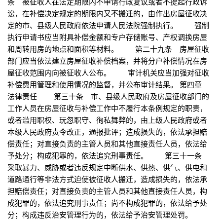
条 被征收人在法定期限内不申请行政复议或者不提起行政诉
讼，在补偿决定规定的期限内又不搬迁的，由作出房屋征收决
定的市、县级人民政府依法申请人民法院强制执行。 强制
执行申请书应当附具补偿金额和专户存储账号、产权调换房屋
和周转用房的地点和面积等材料。 第二十九条 房屋征收
部门应当依法建立房屋征收补偿档案，并将分户补偿情况在房
屋征收范围内向被征收人公布。 审计机关应当加强对征收
补偿费用管理和使用情况的监督，并公布审计结果。 第四章
法律责任 第三十条 市、县级人民政府及房屋征收部门的
工作人员在房屋征收与补偿工作中不履行本条例规定的职责，
或者滥用职权、玩忽职守、徇私舞弊的，由上级人民政府或者
本级人民政府责令改正，通报批评；造成损失的，依法承担赔
偿责任；对直接负责的主管人员和其他直接责任人员，依法给
予处分；构成犯罪的，依法追究刑事责任。 第三十一条
采取暴力、威胁或者违反规定中断供水、供热、供气、供电和
道路通行等非法方式迫使被征收人搬迁，造成损失的，依法承
担赔偿责任；对直接负责的主管人员和其他直接责任人员，构
成犯罪的，依法追究刑事责任；尚不构成犯罪的，依法给予处
分；构成违反治安管理行为的，依法给予治安管理处罚。