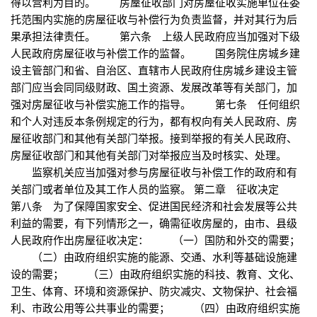
得以营利为目的。 房屋征收部门对房屋征收实施单位在委
托范围内实施的房屋征收与补偿行为负责监督，并对其行为后
果承担法律责任。 第六条 上级人民政府应当加强对下级
人民政府房屋征收与补偿工作的监督。 国务院住房城乡建
设主管部门和省、自治区、直辖市人民政府住房城乡建设主管
部门应当会同同级财政、国土资源、发展改革等有关部门，加
强对房屋征收与补偿实施工作的指导。 第七条 任何组织
和个人对违反本条例规定的行为，都有权向有关人民政府、房
屋征收部门和其他有关部门举报。接到举报的有关人民政府、
房屋征收部门和其他有关部门对举报应当及时核实、处理。
监察机关应当加强对参与房屋征收与补偿工作的政府和有
关部门或者单位及其工作人员的监察。 第二章 征收决定
第八条 为了保障国家安全、促进国民经济和社会发展等公共
利益的需要，有下列情形之一，确需征收房屋的，由市、县级
人民政府作出房屋征收决定： （一）国防和外交的需要；
（二）由政府组织实施的能源、交通、水利等基础设施建
设的需要； （三）由政府组织实施的科技、教育、文化、
卫生、体育、环境和资源保护、防灾减灾、文物保护、社会福
利、市政公用等公共事业的需要； （四）由政府组织实施