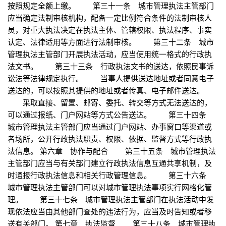
按照规定全额上缴。 第三十一条 城市管理执法主管部门
应当确定法制审核机构，配备一定比例符合条件的法制审核人
员，对重大执法决定在执法主体、管辖权限、执法程序、事实
认定、法律适用等方面进行法制审核。 第三十二条 城市
管理执法主管部门开展执法活动，应当使用统一格式的行政执
法文书。 第三十三条 行政执法文书的送达，依照民事诉
讼法等法律规定执行。 当事人提供送达地址或者同意电子
送达的，可以按照其提供的地址或者传真、电子邮件送达。
采取直接、留置、邮寄、委托、转交等方式无法送达的，
可以通过报纸、门户网站等方式公告送达。 第三十四条
城市管理执法主管部门应当通过门户网站、办事窗口等渠道或
者场所，公开行政执法职责、权限、依据、监督方式等行政执
法信息。 第六章 协作与配合 第三十五条 城市管理执法
主管部门应当与有关部门建立行政执法信息互通共享机制，及
时通报行政执法信息和相关行政管理信息。 第三十六条
城市管理执法主管部门可以对城市管理执法事项实行网格化管
理。 第三十七条 城市管理执法主管部门在执法活动中发
现依法应当由其他部门查处的违法行为，应当及时告知或者移
送有关部门。 第七章 执法监督 第三十八条 城市管理执