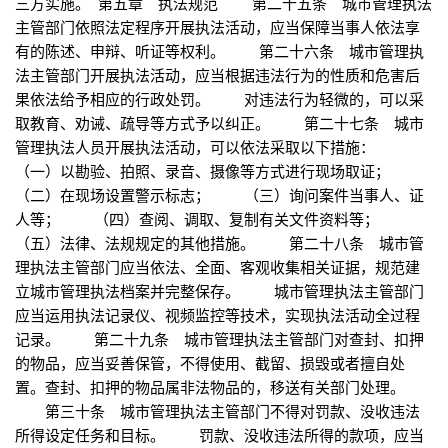
三方实施。 第五章 执法规范 第二十五条 城市管理执法
主管部门依照法定程序开展执法活动，应当保障当事人依法享
有的陈述、申辩、听证等权利。 第二十六条 城市管理执
法主管部门开展执法活动，应当根据违法行为的性质和危害后
果依法给予相应的行政处罚。 对违法行为轻微的，可以采
取教育、劝诫、疏导等方式予以纠正。 第二十七条 城市
管理执法人员开展执法活动，可以依法采取以下措施：
（一）以勘验、拍照、录音、摄像等方式进行现场取证；
（二）在现场设置警示标志； （三）询问案件当事人、证
人等； （四）查阅、调取、复制有关文件资料等；
（五）法律、法规规定的其他措施。 第二十八条 城市管
理执法主管部门应当依法、全面、客观收集相关证据，规范建
立城市管理执法档案并完整保存。 城市管理执法主管部门
应当运用执法记录仪、视频监控等技术，实现执法活动全过程
记录。 第二十九条 城市管理执法主管部门对查封、扣押
的物品，应当妥善保管，不得使用、截留、损毁或者擅自处
置。查封、扣押的物品属非法物品的，移送有关部门处理。
第三十条 城市管理执法主管部门不得对罚款、没收违法
所得设定任务和目标。 罚款、没收违法所得的款项，应当